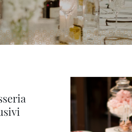
sseria
usivi