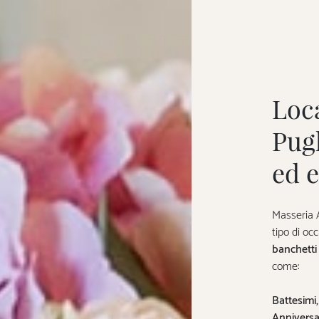
Loc
Pug
ed e
Masseria A
tipo di oc
banchetti
come:
Battesimi
Anniversa