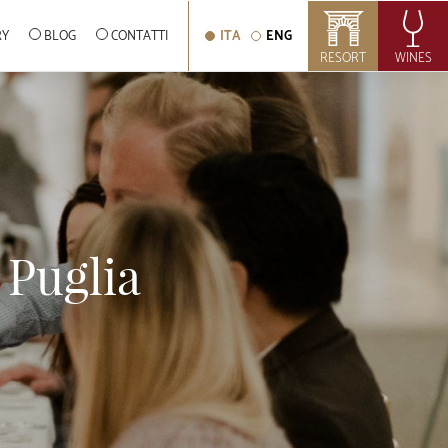
RY
BLOG
CONTATTI
ITA
ENG
RESORT
WINES
 Puglia