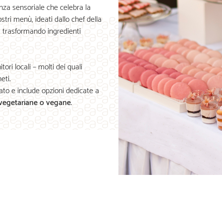
za sensoriale che celebra la
tri menù, ideati dallo chef della
o, trasformando ingredienti
tori locali – molti dei quali
eti.
o e include opzioni dedicate a
 vegetariane o vegane
.