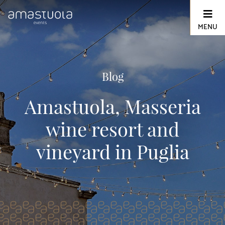
Skip
to
content
MENU
Blog
Amastuola, Masseria
wine resort and
vineyard in Puglia