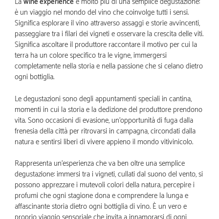
La
wine experience
è molto più di una semplice degustazione:
è un viaggio nel mondo del vino che coinvolge tutti i sensi.
Significa esplorare il vino attraverso assaggi e storie avvincenti,
passeggiare tra i filari dei vigneti e osservare la crescita delle viti.
Significa ascoltare il produttore raccontare il motivo per cui la
terra ha un colore specifico tra le vigne, immergersi
completamente nella storia e nella passione che si celano dietro
ogni bottiglia.
Le degustazioni sono degli appuntamenti speciali in cantina,
momenti in cui la storia e la dedizione del produttore prendono
vita. Sono occasioni di evasione, un’opportunità di fuga dalla
frenesia della città per ritrovarsi in campagna, circondati dalla
natura e sentirsi liberi di vivere appieno il mondo vitivinicolo.
Rappresenta un’esperienza che va ben oltre una semplice
degustazione: immersi tra i vigneti, cullati dal suono del vento, si
possono apprezzare i mutevoli colori della natura, percepire i
profumi che ogni stagione dona e comprendere la lunga e
affascinante storia dietro ogni bottiglia di vino. È un vero e
proprio viaggio sensoriale che invita a innamorarsi di ogni