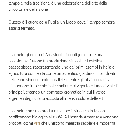
tempo e nella tradizione, è una celebrazione dell’arte della
viticoltura e della storia.
Questo è il cuore della Puglia, un luogo dove il tempo sembra
essersi fermato.
Il vigneto-giardino di Amastuola si configura come una
eccezionale fusione tra produzione vinicola ed estetica
paesaggistica, rappresentando uno dei primi esempi in Italia di
agricoltura concepita come un autentico giardino. I filari di viti
delineano sinuose onde parallele, mentre gli ulivi secolari si
dispongono in piccole isole contigue al vigneto e lungo i vialetti
principali, creando un contrasto cromatico in cui il verde
argenteo degli ulivi si accosta all’intenso colore delle viti.
Il vigneto non solo produce uva per il vino, ma lo fa con
certificazione biologica al 100%. A Masseria Amastuola vengono
prodotti ottimi
vini
che uniscono maestria secolare e moderna