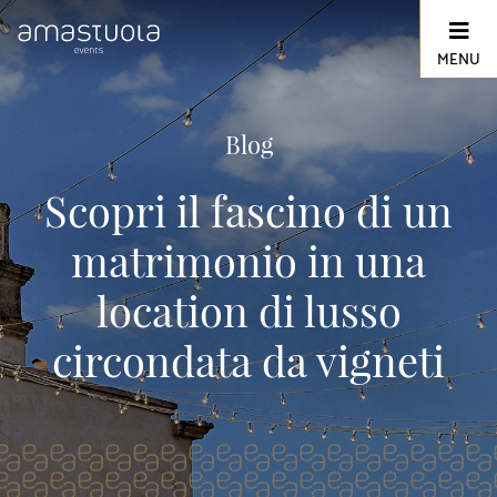
Skip
to
content
MENU
Blog
Scopri il fascino di un
matrimonio in una
location di lusso
circondata da vigneti