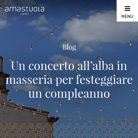
Skip
to
content
MENU
Blog
Un concerto all’alba in
masseria per festeggiare
un compleanno