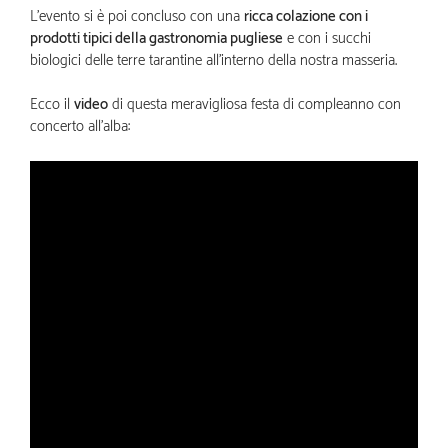
L’evento si è poi concluso con una
ricca colazione con i
prodotti tipici della gastronomia pugliese
e con i succhi
biologici delle terre tarantine all’interno della nostra masseria.
Ecco il
video
di questa meravigliosa festa di compleanno con
concerto all’alba: